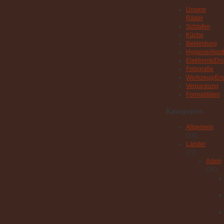
Unsere
Räder
Schlafen
Küche
Bekleidung
Hygiene/Apot
Elektronik/Di
Fotografie
Werkzeug/Ersa
Verpackung
Formalitäten
Kategorien
Allgemein
(14)
Länder
(72)
Asien
(26)