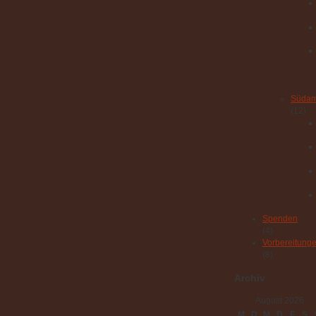
Südam
(12)
Spenden
(4)
Vorbereitung
(8)
Archiv
August 2026
M
D
M
D
F
S