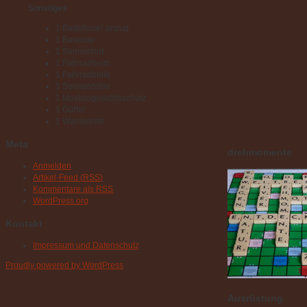
Sonstiges
1 Badehose/-anzug
1 Basecap
1 Sonnenhut
1 Fahrradhelm
1 Fahrradbrille
1 Sonnenbrille
1 Moskitogesichtsschutz
1 Gürtel
1 Warnweste
Meta
drehmomente
Anmelden
Artikel-Feed (
RSS
)
Kommentare als
RSS
WordPress.org
Kontakt
Impressum und Datenschutz
Proudly powered by WordPress
Ausrüstung