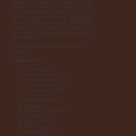
wiegen. Eine Naturfaser wie Merinowolle wärmt
auch wenn sie feucht ist, neigt nicht so schnell
zu unangenehmen Gerüchen, ist aber
empfindlicher. Funktionsfasern haben eine
bessere Transportkapazität, leiten den Schweiß
besser ab und trocknen schneller als
Naturfasern, wärmen jedoch nicht so gut und
müffeln eher.
Wir haben zumeist Naturfasern den Vorzug
gegeben.
Kleidung je Person
1 Softshelljacke
1 dünne Windjacke
1 Fleecejacke/Powerstrech
1 Zip-Hoody (Merino)
2 lange Hemden/Blusen
3 kurze T-Shirts
2 kurze Unterhemden
4 Unterhosen
2 Trekkinghosen (mit Zip)
1 Softshellhose
2 kurze Radhosen
3 Paar Strümpfe
2 (Merino)Buff