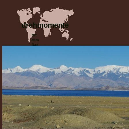
drehmomente
Mit
dem
Rad
um die
Welt