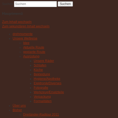
Suchen
Hauptmenü
Zum Inhalt wechseln
Zum sekundären Inhalt wechseln
drehmomente
Unsere Weltreise
Idee
Aktuelle Route
geplante Route
Ausrüstung
Unsere Räder
Schlafen
Küche
Bekleidung
Hygiene/Apotheke
Elektronik/Diverses
Fotografie
Werkzeug/Ersatzteile
Verpackung
Formalitäten
Über uns
Bisher
Dreiländer-Radtour 2011