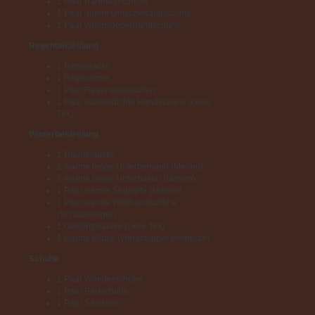
1 Paar Radhandschuhe
1 Paar dünne Unterziehandschuhe
1 Paar Windstopperhandschuhe
Regenbekleidung
1 Regenjacke
1 Regenhose
1 Paar Regengamaschen
1 Paar wasserdichte Handschuhe (Gore
Tex)
Winterbekleidung
1 Daunenjacke
2 warme lange Unterhemden (Merino)
2 warme lange Unterhosen (Merino)
1 Paar warme Strümpfe (Merino)
1 Paar warme Wollhandschuhe
(Schladminger)
1 Gesichtsmaske (Gore Tex)
1 warme Mütze (Windstopper Membran)
Schuhe
1 Paar Wanderschuhe
1 Paar Radschuhe
1 Paar Sandalen