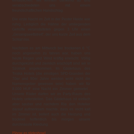
eintauschen. Wir lehnten dankend ab und
verabschiedeten uns mit einem
freundschaftlichen Handschlag.
Die erste Nacht im Zelt in der Pester Heide war
ruhig. Lediglich die Hähne der umliegenden
Gehöfte veranstalteten gegen 3 Uhr einen
„Gesangswettstreit“, der uns kurze Zeit aus dem
Schlaf riss.
Nachdem es am Mittwoch bei trockenen 6 °C
noch angenehm zu fahren war, haben uns
heute Regen und Wind kräftig erwischt. Völlig
durchgekühlt und ziemlich erschöpft sind wir in
Szolnok angekommen. Im Gästehaus des
Trojka Hotels (die einstigen SPD-Granden der
70er und 90er Jahre werden wohl nicht die
Namensgeber gewesen sein) haben wir für
8.000 HUF eine Nacht ein Zimmer gemietet .
Unsere Räder dürfen wir im Party-Raum des
Hotels unterstellen. Das Gästehaus ist einfach
aber sauber und nachdem Ria den Hotelier
darauf aufmerksam machte, dass es recht kalt
im Zimmer ist, bollert auch die Heizung und
trocknet hoffentlich bis morgen unsere
durchnässte Kleidung.
[Show as slideshow]