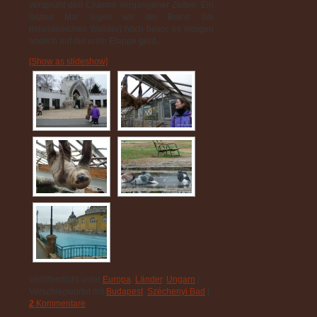
versprüht den Charme vergangener Zeiten. Ein
letztes Mal legen wir die Beine (im
mineralreichen Wasser) hoch bevor es morgen
endlich auf die erste Etappe geht…
[Show as slideshow]
Veröffentlicht unter
Europa
,
Länder
,
Ungarn
|
Verschlagwortet mit
Budapest
,
Széchenyi Bad
|
2
Kommentare