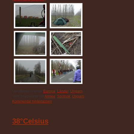
Veröffentlicht unter
Europa
,
Länder
,
Ungarn
|
Verschlagwortet mit
Armee
,
Szolnok
,
Ungarn
|
Kommentar hinterlassen
38°Celsius