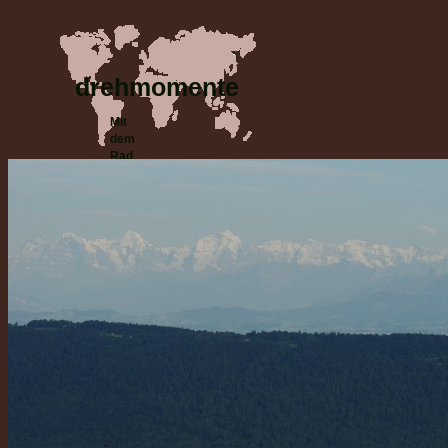
drehmomente
Mit
dem
Rad
um die
Welt