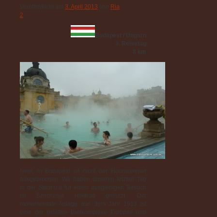
Veröffentlicht am
3. April 2013
von
Ria
2
Budapest / Ungarn
3. Reisetag
8 km
Nein, in Budapest ist nicht der Hochsommer
ausgebrochen. Wir haben unseren letzten Tag
in der Stadt u.a für einen ausgiebigen Besuch
im Széchenyi Heilbad genutzt. Die
monumentale Anlage aus dem Jahr 1913 ist
eine der größten Badkomplexe Europas und