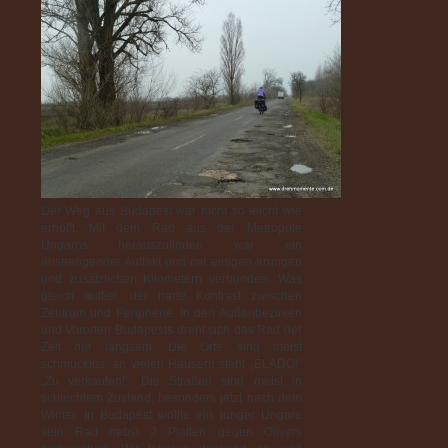
Der Weg aus Budapest war nicht so leicht wie
erhofft. Mit dem Rad aus der Metropole
Ungarns herauszufinden war ein
anstrengender Auftakt und mit einigen Irrungen
und zusätzlichen Kilometern verbunden. Was
gleich auffiel: der harte Kontrast zwischen
Zentrum und Peripherie. In den Außenbezirken
und Vororten Budapests dreht sich das Rad der
Zeit nur langsam. Die Orte sind meist
schmucklos, an vielen Häusern steht „ÉLADO!“
„Zu verkaufen!“. Die Straßen sind meist in
schlechtem Zustand, besonders jetzt nach dem
Winter. In Budapest wollte ein junger Ungare
sein Rad nebst 2 Platten gegen Olivers