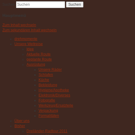
Suchen
Hauptmenü
Zum Inhalt wechseln
Zum sekundären Inhalt wechseln
drehmomente
Unsere Weltreise
Idee
Aktuelle Route
geplante Route
Ausrüstung
Unsere Räder
Schlafen
Küche
Bekleidung
Hygiene/Apotheke
Elektronik/Diverses
Fotografie
Werkzeug/Ersatzteile
Verpackung
Formalitäten
Über uns
Bisher
Dreiländer-Radtour 2011