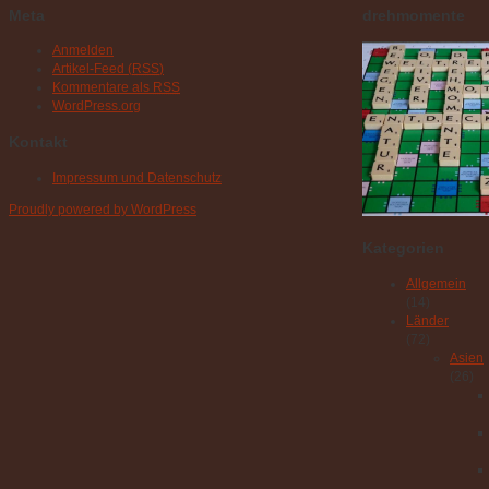
Meta
drehmomente
Anmelden
Artikel-Feed (
RSS
)
Kommentare als
RSS
WordPress.org
Kontakt
Impressum und Datenschutz
Proudly powered by WordPress
Kategorien
Allgemein
(14)
Länder
(72)
Asien
(26)