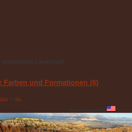
:
spektakuläre Landschaft
 Farben und Formationen (6)
 2014
von
Ria
Bryce Canyon / Utah