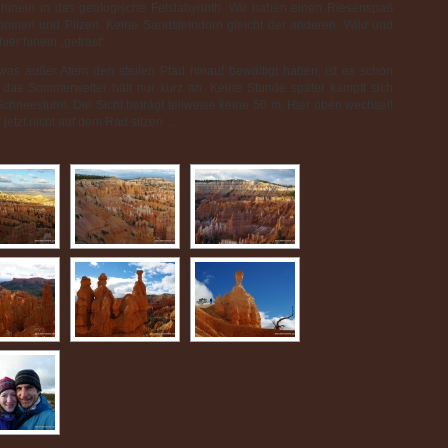
hinein in das geologische Felslabyrinth. Wir haben einen Riesenspaß
nomen und Pilzen. Keine Sandsteindorn gleicht der anderen. Wild und
ier hinein „gefräst“.
was außer Atem den steilen Pfad hinauf bewältigt haben, ist es schon
as Sommerwetter hält nur kurz an. Keine Stunde später kämpft sich
Schneesturm. Die Sicht beträgt teilweise keine 50 m. Hier oben wechselt
r jetzt nicht auf dem Rad sitzen …