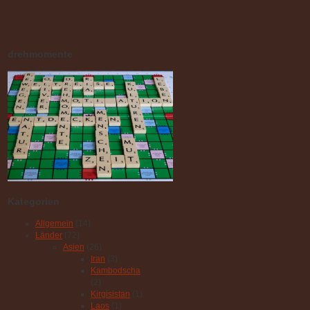
drehmomente
Kategorien
Allgemein
(14)
Länder
(72)
Asien
(26)
Iran
(3)
Kambodscha
(2)
Kirgisistan
(1)
Laos
(1)