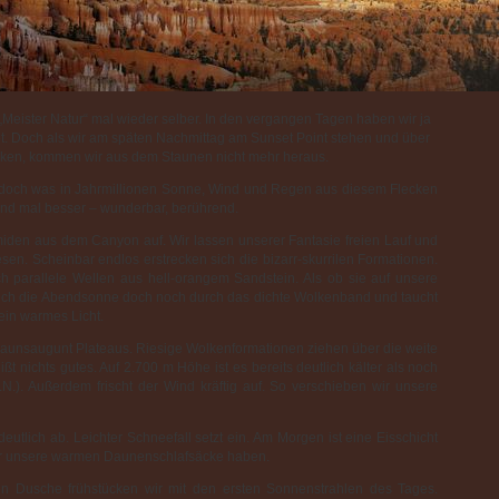
 „Meister Natur“ mal wieder selber. In den vergangen Tagen haben wir ja
bt. Doch als wir am späten Nachmittag am Sunset Point stehen und über
icken, kommen wir aus dem Staunen nicht mehr heraus.
doch was in Jahrmillionen Sonne, Wind und Regen aus diesem Flecken
end mal besser – wunderbar, berührend.
miden aus dem Canyon auf. Wir lassen unserer Fantasie freien Lauf und
n. Scheinbar endlos erstrecken sich die bizarr-skurrilen Formationen.
h parallele Wellen aus hell-orangem Sandstein. Als ob sie auf unsere
 sich die Abendsonne doch noch durch das dichte Wolkenband und taucht
ein warmes Licht.
 Paunsaugunt Plateaus. Riesige Wolkenformationen ziehen über die weite
t nichts gutes. Auf 2.700 m Höhe ist es bereits deutlich kälter als noch
.). Außerdem frischt der Wind kräftig auf. So verschieben wir unsere
deutlich ab. Leichter Schneefall setzt ein. Am Morgen ist eine Eisschicht
wir unsere warmen Daunenschlafsäcke haben.
n Dusche frühstücken wir mit den ersten Sonnenstrahlen des Tages.