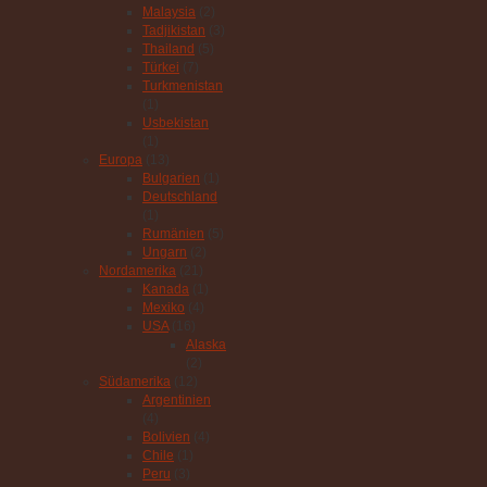
Malaysia
(2)
Tadjikistan
(3)
Thailand
(5)
Türkei
(7)
Turkmenistan
(1)
Usbekistan
(1)
Europa
(13)
Bulgarien
(1)
Deutschland
(1)
Rumänien
(5)
Ungarn
(2)
Nordamerika
(21)
Kanada
(1)
Mexiko
(4)
USA
(16)
Alaska
(2)
Südamerika
(12)
Argentinien
(4)
Bolivien
(4)
Chile
(1)
Peru
(3)