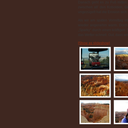
Danach geht es zu Fuß mitten 
zwischen all’ den Kobolden, G
ungezügelt hat die Erosion sich h
Als wir am späten Vormittag et
wieder angenehm warm. Doch d
„Sparky“ durch einen kräftigen 
das Wetter schnell. Gut, dass wi
[Show as slideshow]