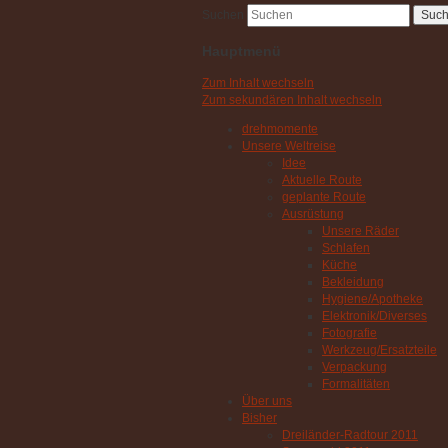
Suchen
Hauptmenü
Zum Inhalt wechseln
Zum sekundären Inhalt wechseln
drehmomente
Unsere Weltreise
Idee
Aktuelle Route
geplante Route
Ausrüstung
Unsere Räder
Schlafen
Küche
Bekleidung
Hygiene/Apotheke
Elektronik/Diverses
Fotografie
Werkzeug/Ersatzteile
Verpackung
Formalitäten
Über uns
Bisher
Dreiländer-Radtour 2011