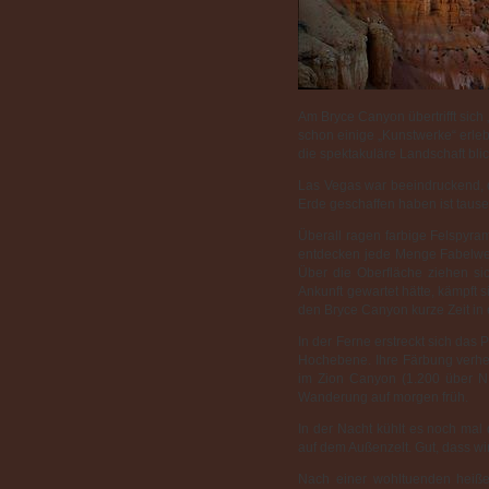
Am Bryce Canyon übertrifft sich
schon einige „Kunstwerke“ erle
die spektakuläre Landschaft bl
Las Vegas war beeindruckend, 
Erde geschaffen haben ist taus
Überall ragen farbige Felspyra
entdecken jede Menge Fabelwese
Über die Oberfläche ziehen sic
Ankunft gewartet hätte, kämpft
den Bryce Canyon kurze Zeit in 
In der Ferne erstreckt sich das
Hochebene. Ihre Färbung verheiß
im Zion Canyon (1.200 über N.N
Wanderung auf morgen früh.
In der Nacht kühlt es noch mal 
auf dem Außenzelt. Gut, dass 
Nach einer wohltuenden heiße